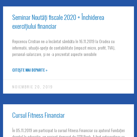
Seminar Noutăți fiscale 2020 + Închiderea
exercițiului financiar
Repcencu Cristian ne-a încântat sâmbăta în 16.11.2019 la Oradea cu
informatii, situații-spețe de contabilitate (impozit micro, profit, TVA),
personal-salarizare, și ne -a prezentat aspecte sensibile
CITEȘTE MAI DEPARTE »
NOIEMBRIE 20, 2019
Cursul Fitness Financiar
În 05.11.2019 am participat la cursul Fitness Financiar cu ajutorul Fundației
dreptul la educație, un proiect demarat de OTP Bank. A fost extraordinar sa