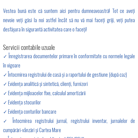
Vestea bună este că suntem aici pentru dumneavoastră! Tot ce aveți
nevoie veți găsi la noi astfel încât să nu vă mai faceți griji, veți putea
desfășura în sigurantă activitatea care o faceți!
Servicii contabile uzuale
✓ Înregistrarea documentelor primare în conformitate cu normele legale
în vigoare
✓ Întocmirea registrului de casă și a raportului de gestiune (după caz)
✓ Evidența analitică și sintetică, clienți, furnizori
✓ Evidența mijloacelor fixe, calculul amortizării
✓ Evidența stocurilor
✓ Evidența conturilor bancare
✓ Întocmirea registrului jurnal, registrului inventar, jurnalelor de
cumpărări-vânzări și Cartea Mare