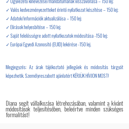
✓ Ügyvezető kinevezése/mandátumának visszavonása – 150 lej;
✓ Valós kedvezményezetteket érintő nyilatkozat készítése – 150 lej;
✓ Adatok/információk aktualizálása – 150 lej;
✓ Elírások helyesbítése – 150 lej;
✓ Saját felelősségre adott nyilatkozatok módosítása -150 lej;
✓ Európai Egyedi Azonosító (EUID) lekérése -150 lej.
Megjegyzés: Az árak tájékoztató jellegűek és módosítás tárgyát
képezhetik. Személyreszabott ajánlatért KÉRJÜK HÍVJON MOST!
Diana segít vállalkozása létrehozásában, valamint a kívánt
módosítások teljesítésében, beleértve minden szükséges
formalitást!