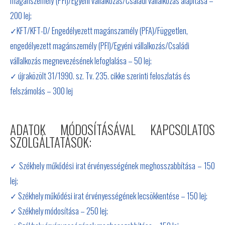
magánszemély (PFI)/Egyéni vállalkozás/Családi vállalkozás alapítása –
200 lej;
✓KFT/KFT-D/ Engedélyezett magánszamély (PFA)/Független,
engedélyezett magánszemély (PFI)/Egyéni vállalkozás/Családi
vállalkozás megnevezésének lefoglalása – 50 lej;
✓ újraközölt 31/1990. sz. Tv. 235. cikke szerinti feloszlatás és
felszámolás – 300 lej
ADATOK MÓDOSÍTÁSÁVAL KAPCSOLATOS
SZOLGÁLTATÁSOK:
✓ Székhely műkődési irat érvényességének meghosszabbítása – 150
lej;
✓ Székhely műkődési irat érvényességének lecsökkentése – 150 lej;
✓ Székhely módosítása – 250 lej;